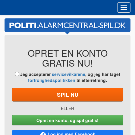
Toggl
navig
OPRET EN KONTO
GRATIS NU!
Jeg accepterer
servicevilkårene
, og jeg har taget
fortrolighedspolitikken
til efterretning.
SPIL NU
ELLER
Opret en konto, og spil gratis!
Log ind med Facebook